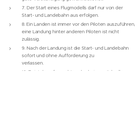
7. Der Start eines Flugmodells darf nur von der
Start- und Landebahn aus erfolgen.
8. Ein Landen ist immer vor den Piloten auszuführen,
eine Landung hinter anderen Piloten ist nicht
zulässig.
9. Nach der Landung ist die Start- und Landebahn
sofort und ohne Aufforderung zu
verlassen.
10. Es ist darauf zu achten das beim zurückrollen
vom Startplatz zum Hangar kein laufender Motor zu
den Zuschauern oder anderen Piloten zeigt oder
steht.
11. Motortests sind immer so auszuführen, dass sich
keine Person vor oder über dem Modell befindet.
4 Multicopter Flüge im FPV- Modus:
1. FPV ist nur mit Spotter (neben dem Piloten