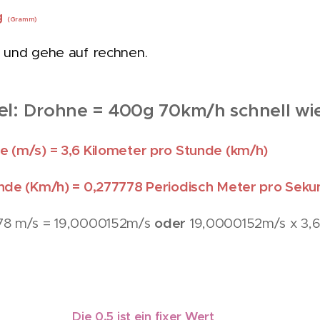
g
(Gramm)
n und gehe auf rechnen.
el:
Drohne = 400g 70km/h schnell wie
e (m/s) = 3,6 Kilometer pro Stunde (km/h)
unde (Km/h) = 0,277778 Periodisch Meter pro Seku
oder
778 m/s = 19,0000152m/s
19,0000152m/s x 3,6
h
g x m/s²
Die 0,5 ist ein fixer Wert