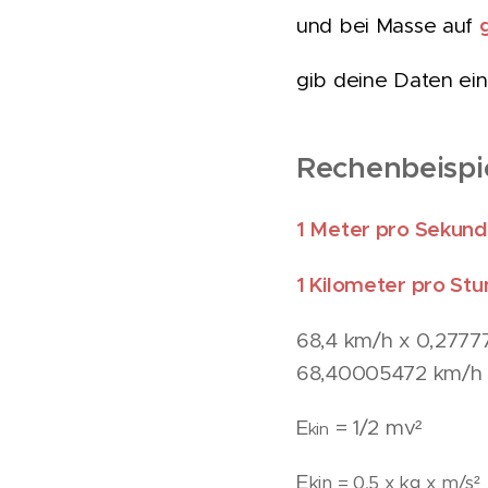
und bei Masse auf
gib deine Daten ei
Rechenbeispi
1 Meter pro Sekund
1 Kilometer pro St
68,4 km/h x 0,277
68,40005472 km/
E
= 1/2 mv²
kin
E
kin = 0,5 x k