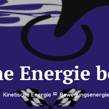
he Energie 
=
Kinetische Energie
Bewegungsenergi