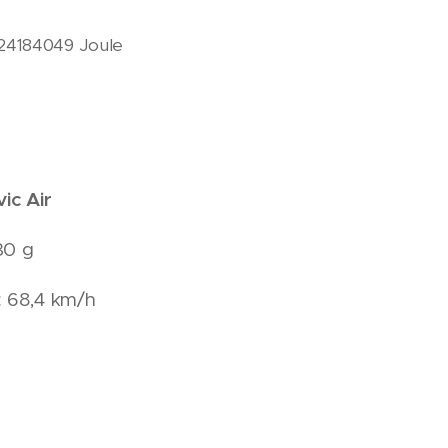
5124184049 Joule
ic Air
30 g
: 68,4 km/h