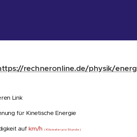
https://rechneronline.de/physik/energ
ren Link
nung für Kinetische Energie
km/h
digkeit auf
( Kilometer pro Stunde )