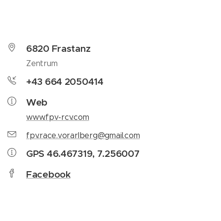
6820 Frastanz
Zentrum
+43 664 2050414
Web
www.fpv-rcv.com
fpv.race.vorarlberg@gmail.com
GPS 46.467319, 7.256007
Facebook
Twitter